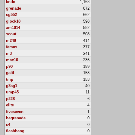
knife
1,168
grenade
872
sg552
662
glock18
598
xm1014
582
scout
508
m249
414
famas
377
m3
241
mac10
235
p90
199
galil
158
tmp
153
g3sg1
40
ump45
11
p228
6
elite
4
fiveseven
1
hegrenade
0
c4
0
flashbang
0