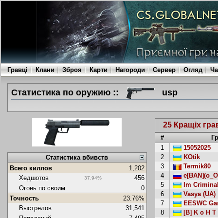
Гравці
Клани
Зброя
Карти
Нагороди
Сервер
Огляд
Ча
Статистика по оружию ::
usp
25 Кращіх гра
#
Г
1
15052025
2
KOtik
Статистика вбивств
3
Termik80
Всего киллов
1,202
4
e[BAN](o_O)
Хедшотов
456
37.94%
5
Im Crimina
Огонь по своим
0
6
Vasya (UA)
Точность
23.76%
7
EESWC Gam
Выстрелов
31,541
8
[B] K o H T