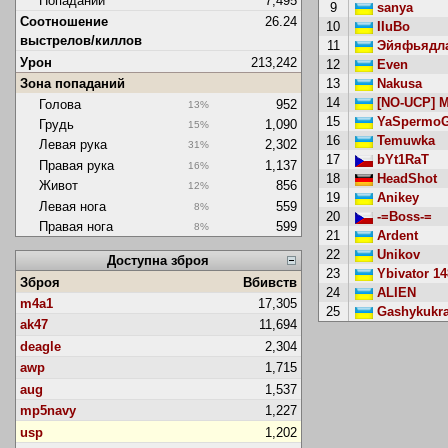
Попаданий
7,495
9
sanya
Соотношение
26.24
10
IIuBo
выстрелов/киллов
11
Эйяфьядла
Урон
213,242
12
Even
Зона попаданий
13
Nakusa
14
[NO-UCP] M
Голова
952
13%
15
YaSpermoG
Грудь
1,090
15%
16
Temuwka
Левая рука
2,302
31%
17
bYt1RaT
Правая рука
1,137
16%
18
HeadShot
Живот
856
12%
19
Anikey
Левая нога
559
8%
20
-=Boss-=
Правая нога
599
8%
21
Ardent
22
Unikov
Доступна зброя
23
Ybivator 14
Зброя
Вбивств
24
ALIEN
m4a1
17,305
25
Gashykukran
ak47
11,694
deagle
2,304
awp
1,715
aug
1,537
mp5navy
1,227
usp
1,202