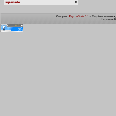
sgrenade
0
Створено
PsychoStats 3.1
-- Сторінка завантаж
Переклав R