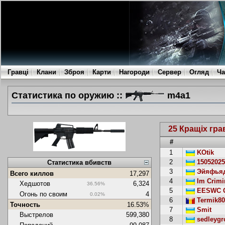
Гравці
Клани
Зброя
Карти
Нагороди
Сервер
Огляд
Ча
Статистика по оружию ::
m4a1
25 Кращіх гра
#
1
KOtik
2
15052025
Статистика вбивств
3
Эйяфьяд
Всего киллов
17,297
4
Im Crimi
Хедшотов
6,324
36.56%
5
EESWC G
Огонь по своим
4
0.02%
6
Termik80
Точность
16.53%
7
Smit
Выстрелов
599,380
8
sedleygr