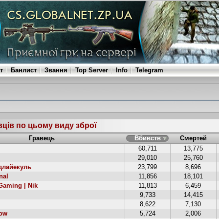
т
Банлист
Звання
Top Server
Info
Telegram
вців по цьому виду зброї
Гравець
Вбивств
Смертей
60,711
13,775
29,010
25,760
лайекуль
23,799
8,696
nal
11,856
18,101
aming | Nik
11,813
6,459
9,733
14,415
8,622
7,130
ow
5,724
2,006