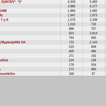
O)JIC9|*(^_^)*
4,343
5,493
3,985
4,277
 1488
1,984
1,682
A)
1,947
1,873
 T p E
1,575
2,208
1,010
720
998
757
923
3,814
764
845
 MypkotyH4ik UA
722
2,143
519
849
400
486
271
192
oGlot
224
238
178
554
a
173
480
antikiller
168
87