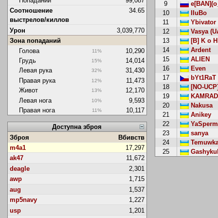
Попаданий
99,087
9
e[BAN](o_
Соотношение
34.65
10
IIuBo
выстрелов/киллов
11
Ybivator
Урон
3,039,770
12
Vasya (U
Зона попаданий
13
[B] K o H
14
Ardent
Голова
10,290
11%
15
ALIEN
Грудь
14,014
15%
16
Even
Левая рука
31,430
32%
17
bYt1RaT
Правая рука
11,473
12%
18
[NO-UCP]
Живот
12,170
13%
19
KAMRAD
Левая нога
9,593
10%
20
Nakusa
Правая нога
10,117
11%
21
Anikey
22
YaSperm
Доступна зброя
23
sanya
Зброя
Вбивств
24
Temuwk
m4a1
17,297
25
Gashykukr
ak47
11,672
deagle
2,301
awp
1,715
aug
1,537
mp5navy
1,227
usp
1,201