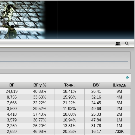
ВГ
ВГ у %
Точн.
В/У
Шкода
24,819
40.88%
18.41%
26.41
9M
9,755
33.63%
15.96%
32.16
4M
7,668
32.22%
21.22%
24.45
3M
3,500
29.52%
11.93%
49.68
2M
4,418
37.40%
18.03%
25.03
2M
3,579
36.77%
10.94%
47.84
1M
2,259
26.20%
13.81%
31.76
1M
2,689
46.98%
20.25%
16.17
733K