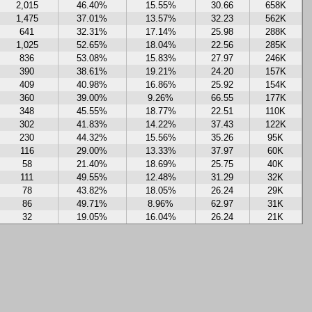
2,015
46.40%
15.55%
30.66
658K
1,475
37.01%
13.57%
32.23
562K
641
32.31%
17.14%
25.98
288K
1,025
52.65%
18.04%
22.56
285K
836
53.08%
15.83%
27.97
246K
390
38.61%
19.21%
24.20
157K
409
40.98%
16.86%
25.92
154K
360
39.00%
9.26%
66.55
177K
348
45.55%
18.77%
22.51
110K
302
41.83%
14.22%
37.43
122K
230
44.32%
15.56%
35.26
95K
116
29.00%
13.33%
37.97
60K
58
21.40%
18.69%
25.75
40K
111
49.55%
12.48%
31.29
32K
78
43.82%
18.05%
26.24
29K
86
49.71%
8.96%
62.97
31K
32
19.05%
16.04%
26.24
21K