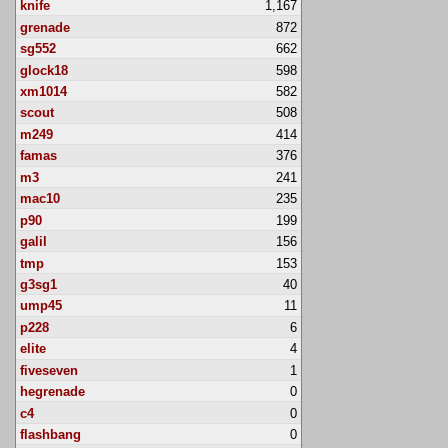
knife
1,167
grenade
872
sg552
662
glock18
598
xm1014
582
scout
508
m249
414
famas
376
m3
241
mac10
235
p90
199
galil
156
tmp
153
g3sg1
40
ump45
11
p228
6
elite
4
fiveseven
1
hegrenade
0
c4
0
flashbang
0