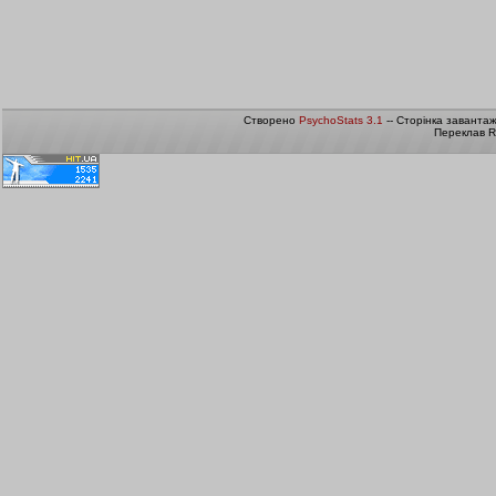
Створено
PsychoStats 3.1
-- Сторінка заванта
Переклав R