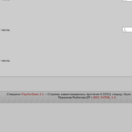
е числа
е числа
Створено
PsychoStats 3.1
-- Сторінка завантажувалась протягом 0.02511 секунд і було
Переклав RuthenianZP |
W3C XHTML 1.0