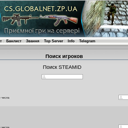
т
Банлист
Звання
Top Server
Info
Telegram
Поиск игроков
Поиск STEAMID
е числа
е числа