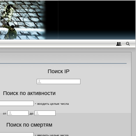
Поиск IP
Поиск по активности
-
воодить целые числа
от
до
Поиск по смертям
-
вводить целые числа