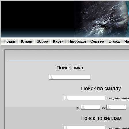
Гравці
Клани
Зброя
Карти
Нагороди
Сервер
Огляд
Ча
Поиск ника
Поиск по скиллу
-
вводить целы
от
до
Поиск по киллам
-
вводить целы