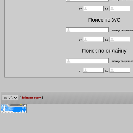
от
до
Поиск по У/С
-
вводить целы
от
до
Поиск по онлайну
-
вводить целы
от
до
[
Змінити тему
]