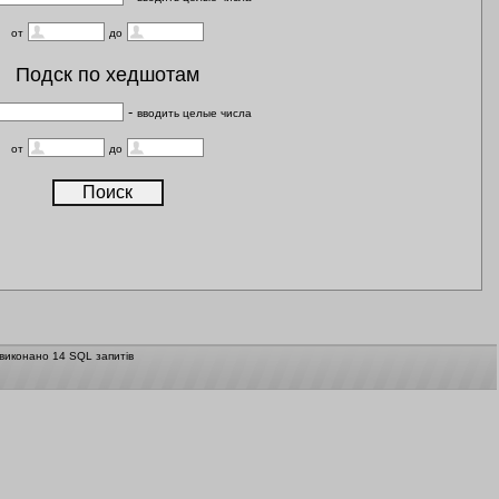
от
до
Подск по хедшотам
-
вводить целые числа
от
до
 виконано 14 SQL запитів