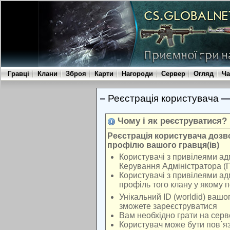
Гравці
Клани
Зброя
Карти
Нагороди
Сервер
Огляд
Ча
Реєстрація користувача
Чому і як реєструватися?
Реєстрація користувача доз
профілю вашого гравця(ів)
Користувачі з привілеями ад
Керування Адміністратора (
Користувачі з привілеями ад
профіль того клану у якому 
Унікальний ID (worldid) вашо
зможете зареєструватися
Вам необхідно грати на серв
Користувач може бути пов`яз