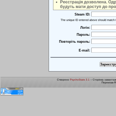
Реєстрація дозволена. Одра
будуть мати доступ до про
Steam ID:
The unique ID entered above should match t
Логін:
Пароль:
Повторіть пароль:
E-mail:
Створено
PsychoStats 3.1
-- Сторінка заванта
Переклав R