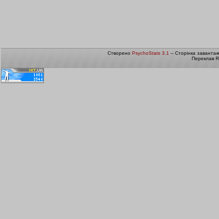
Створено
PsychoStats 3.1
-- Сторінка заванта
Переклав R