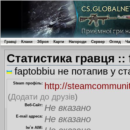
Гравці
Клани
Зброя
Карти
Нагороди
Сервер
Огляд
Ча
Статистика гравця :: 
faptobbiu не потапив у ст
Steam профіль:
http://steamcommuni
(
Додати до друзів
)
Веб-Сайт:
Не вказано
E-mail адреса:
Не вказано
Ім`я AIM: