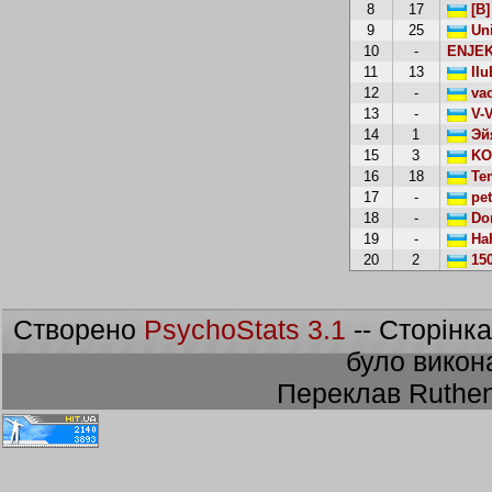
8
17
[B]
9
25
Uni
10
-
ENJE
11
13
IIu
12
-
va
13
-
V-
14
1
Эй
15
3
KOt
16
18
Te
17
-
pet
18
-
Don
19
-
На
20
2
150
Створено
PsychoStats 3.1
-- Сторінк
було викон
Переклав Ruthen