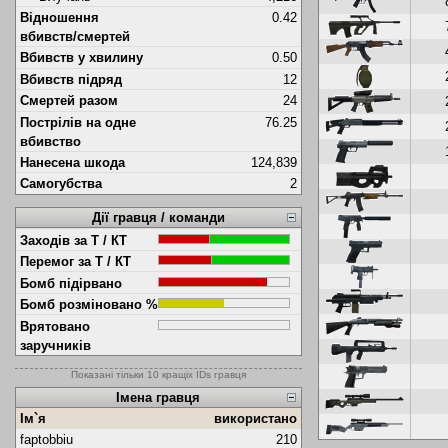
Відношення
0.42
вбивств/смертей
Вбивств у хвилину
0.50
Вбивств підряд
12
Смертей разом
24
Пострілів на одне
76.25
вбивство
Нанесена шкода
124,839
Самогубства
2
Дії гравця / команди
Заходів за Т / КТ
Перемог за Т / КТ
Бомб підірвано
Бомб розміновано %
Врятовано
заручників
Показані тільки 10 кращіх IDs гравця
Імена гравця
Ім`я
використано
faptobbiu
210