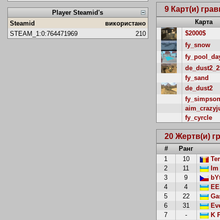
9 Карт(и) гра
Player Steamid's
Карта
Steamid
використано
$2000$
STEAM_1:0:764471969
210
fy_snow
fy_pool_da
de_dust2_2
fy_sand
de_dust2
fy_simpso
aim_crazy
fy_cyrcle
20 Жертв(и) г
#
Ранг
1
10
Ter
2
11
Im 
3
9
bY
4
4
EES
5
22
Gas
6
31
Ev
7
-
K P