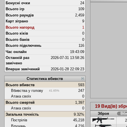
Бонусні очки
24
Всього ігр
109
Всього раундів
2,459
Карт зіграно
9
Всього нагород
1
Всього кіків
0
Всього банів
0
Всього підключень
116
Час онлайн
19:43:09
Останній раз
2026-07-31 13:58:26
замічено
Вперше замічений
2026-01-28 22:09:23
Статистика вбивств
Всього вбивств
593
Вбивства у голову
247
41.65%
Атака своїх
0
Всього смертей
1,397
19 Вид(ів) збр
Атака своїх
0
Зброя
Вб
Загальна точність
9.32%
Пострілів
45,218
Влучань
4,216