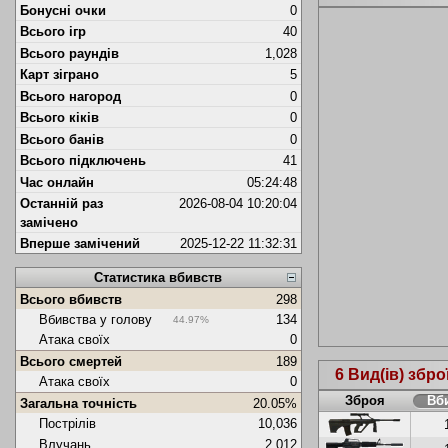
Бонусні очки
0
Всього ігр
40
Всього раундів
1,028
Карт зіграно
5
Всього нагород
0
Всього кіків
0
Всього банів
0
Всього підключень
41
Час онлайн
05:24:48
Останній раз
2026-08-04 10:20:04
замічено
Вперше замічений
2025-12-22 11:32:31
Статистика вбивств
Всього вбивств
298
Вбивства у голову
134
44.97%
Атака своїх
0
Всього смертей
189
6 Вид(ів) збро
Атака своїх
0
Зброя
Вб
Загальна точність
20.05%
Пострілів
10,036
Влучань
2,012