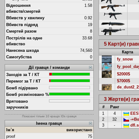
Відношення
1.58
вбивств/смертей
Вбивств у хвилину
0.92
Вбивств підряд
19
Смертей разом
8
Пострілів на одне
33.68
5 Карт(и) гра
вбивство
Нанесена шкода
74,560
Карта
Самогубства
0
fy_snow
fy_pool_da
Дії гравця / команди
$2000$
Заходів за Т / КТ
$7000$
Перемог за Т / КТ
de_dust2_2
Бомб підірвано
Бомб розміновано %
3 Жертв(и) гр
Врятовано
#
Ранг
заручників
1
4
EESW
Показані тільки 10 кращіх IDs гравця
2
32
-=Bo
Імена гравця
3
-
dfl.s
Ім`я
використано
proof
75