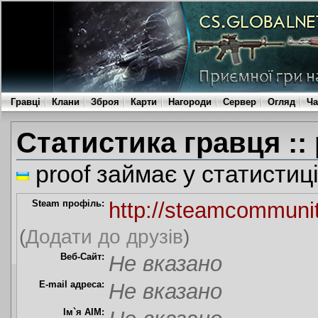
Гравці
Клани
Зброя
Карти
Нагороди
Сервер
Огляд
Ча
Статистика гравця :: 
proof займає у статистиц
Steam профіль:
http://steamcommuni
(
Додати до друзів
)
Веб-Сайт:
Не вказано
E-mail адреса:
Не вказано
Ім`я AIM: