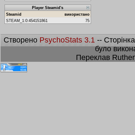
Player Steamid's
Steamid
використано
STEAM_1:0:454151861
75
Створено
PsychoStats 3.1
-- Сторінк
було викон
Переклав Ruthen