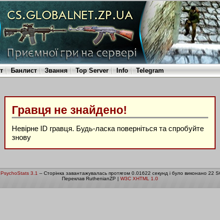
т
Банлист
Звання
Top Server
Info
Telegram
Гравця не знайдено!
Невірне ID гравця. Будь-ласка поверніться та спробуйте
знову
о
PsychoStats 3.1
-- Сторінка завантажувалась протягом 0.01622 секунд і було виконано 22 S
Переклав RuthenianZP |
W3C XHTML 1.0