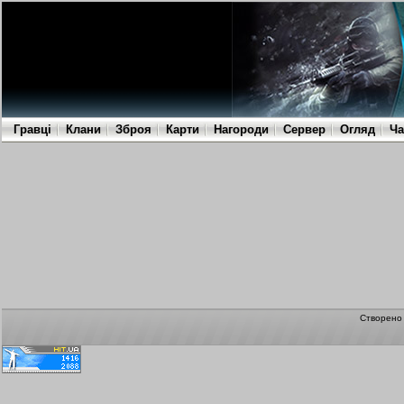
Гравці
Клани
Зброя
Карти
Нагороди
Сервер
Огляд
Ча
Створен