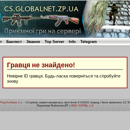
т
Банлист
Звання
Top Server
Info
Telegram
Гравця не знайдено!
Невірне ID гравця. Будь-ласка поверніться та спробуйте
знову
о
PsychoStats 3.1
-- Сторінка завантажувалась протягом 0.01642 секунд і було виконано 22 S
Переклав RuthenianZP |
W3C XHTML 1.0