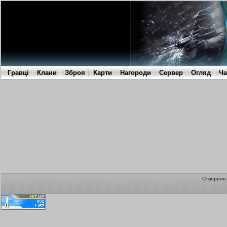
Гравці
Клани
Зброя
Карти
Нагороди
Сервер
Огляд
Ча
Створен