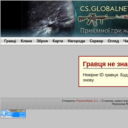
Гравці
Клани
Зброя
Карти
Нагороди
Сервер
Огляд
Ча
Гравця не зн
Невірне ID гравця. Бу
знову
Створено
PsychoStats 3.1
-- Сторінка завантаж
Переклав R