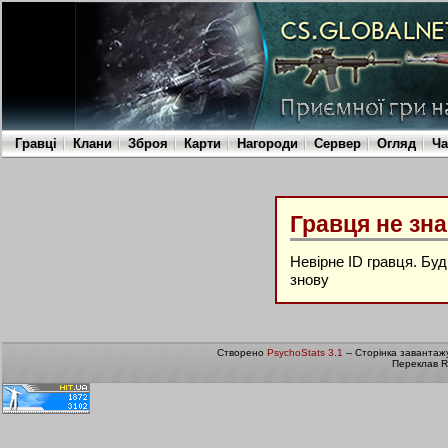
Гравці
Клани
Зброя
Карти
Нагороди
Сервер
Огляд
Ча
Гравця не зн
Невірне ID гравця. Бу
знову
Створено
PsychoStats 3.1
-- Сторінка завантаж
Переклав R