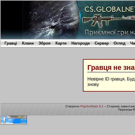
Гравці
Клани
Зброя
Карти
Нагороди
Сервер
Огляд
Ча
Гравця не зн
Невірне ID гравця. Бу
знову
Створено
PsychoStats 3.1
-- Сторінка завантаж
Переклав R