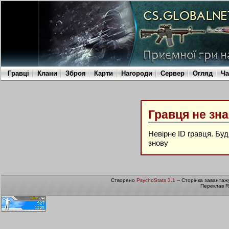
Гравці
Клани
Зброя
Карти
Нагороди
Сервер
Огляд
Ча
Гравця не зн
Невірне ID гравця. Бу
знову
Створено
PsychoStats 3.1
-- Сторінка завантаж
Переклав R