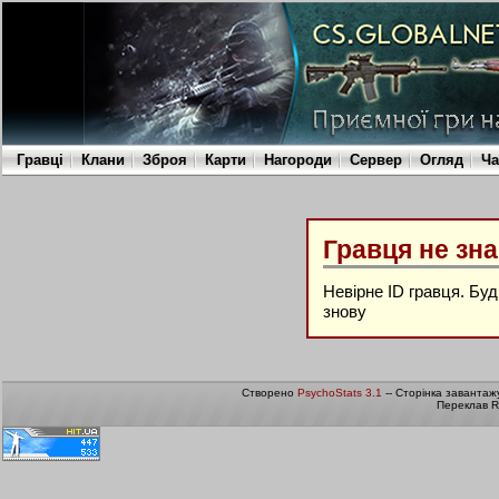
Гравці
Клани
Зброя
Карти
Нагороди
Сервер
Огляд
Ча
Гравця не зн
Невірне ID гравця. Бу
знову
Створено
PsychoStats 3.1
-- Сторінка завантаж
Переклав R