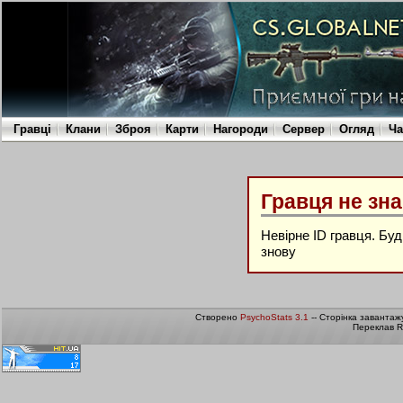
Гравці
Клани
Зброя
Карти
Нагороди
Сервер
Огляд
Ча
Гравця не зн
Невірне ID гравця. Бу
знову
Створено
PsychoStats 3.1
-- Сторінка завантаж
Переклав R