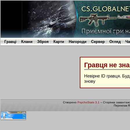
Гравці
Клани
Зброя
Карти
Нагороди
Сервер
Огляд
Ча
Гравця не зн
Невірне ID гравця. Бу
знову
Створено
PsychoStats 3.1
-- Сторінка завантаж
Переклав R