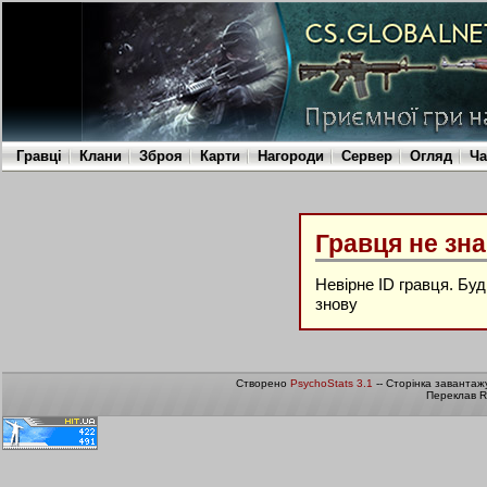
Гравці
Клани
Зброя
Карти
Нагороди
Сервер
Огляд
Ча
Гравця не зн
Невірне ID гравця. Бу
знову
Створено
PsychoStats 3.1
-- Сторінка завантаж
Переклав R