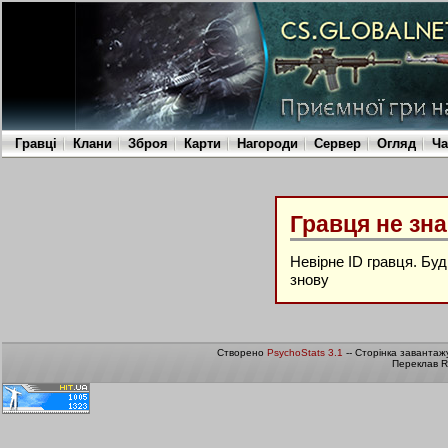
Гравці
Клани
Зброя
Карти
Нагороди
Сервер
Огляд
Ча
Гравця не зн
Невірне ID гравця. Бу
знову
Створено
PsychoStats 3.1
-- Сторінка завантаж
Переклав R