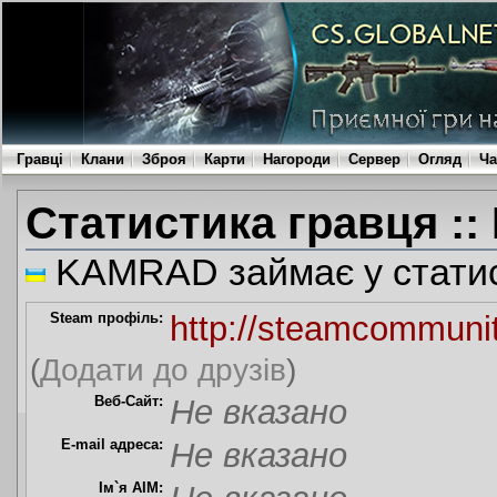
Гравці
Клани
Зброя
Карти
Нагороди
Сервер
Огляд
Ча
Статистика гравця :
KAMRAD займає у статис
Steam профіль:
http://steamcommuni
(
Додати до друзів
)
Веб-Сайт:
Не вказано
E-mail адреса:
Не вказано
Ім`я AIM: