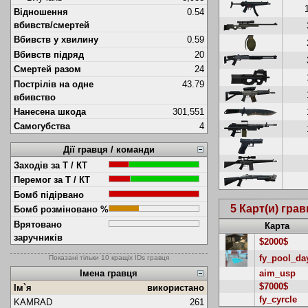
Відношення
0.54
вбивств/смертей
Вбивств у хвилину
0.59
Вбивств підряд
20
Смертей разом
24
Пострілів на одне
43.79
вбивство
Нанесена шкода
301,551
Самогубства
4
Дії гравця / команди
Заходів за Т / КТ
Перемог за Т / КТ
Бомб підірвано
5 Карт(и) гра
Бомб розміновано %
Врятовано
Карта
заручників
$2000$
fy_pool_da
Показані тільки 10 кращіх IDs гравця
Імена гравця
aim_usp
$7000$
Ім`я
використано
fy_cyrcle
KAMRAD
261