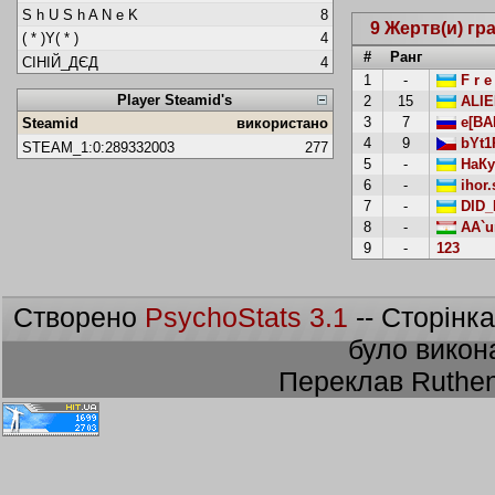
S h U S h A N e K
8
9 Жертв(и) гр
( * )Y( * )
4
#
Ранг
CІНІЙ_ДЄД
4
1
-
F r e
Player Steamid's
2
15
ALIE
3
7
e[BAN
Steamid
використано
4
9
bYt1
STEAM_1:0:289332003
277
5
-
НаКу
6
-
ihor.
7
-
DID_
8
-
AA`u
9
-
123
Створено
PsychoStats 3.1
-- Сторінк
було викон
Переклав Ruthen