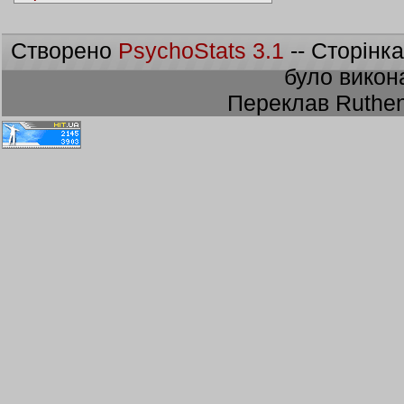
Створено
PsychoStats 3.1
-- Сторінк
було викон
Переклав Ruthen