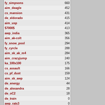
fy_simpsons
660
aim_deagle
452
cs_mansion
431
de_eldorado
415
aim_usp
414
$7000$
413
awp_india
365
aim_ak-colt
356
fy_snow_pool
294
fy_cyrcle
288
aim_sk_ak_m4
284
aim_crazyjump
240
ka_100x100
175
cs_assault
166
cs_pf_dust
159
aim_sk_awp
124
de_energy
44
de_alexandra
28
de_oC2
18
de_train
0
awp_rats3
0