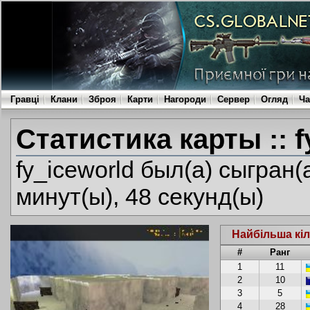
Гравці
Клани
Зброя
Карти
Нагороди
Сервер
Огляд
Ча
Статистика карты :: f
fy_iceworld был(а) сыгран(
минут(ы), 48 секунд(ы)
Найбільша кіл
#
Ранг
1
11
2
10
3
5
4
28