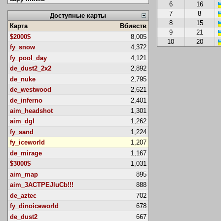
6
16
7
8
Доступные карты
8
15
Карта
Вбивств
9
21
$2000$
8,005
10
20
fy_snow
4,372
fy_pool_day
4,121
de_dust2_2x2
2,892
de_nuke
2,795
de_westwood
2,621
de_inferno
2,401
aim_headshot
1,301
aim_dgl
1,262
fy_sand
1,224
fy_iceworld
1,207
de_mirage
1,167
$3000$
1,031
aim_map
895
aim_3ACTPEJluCb!!!
888
de_aztec
702
fy_dinoiceworld
678
de_dust2
667