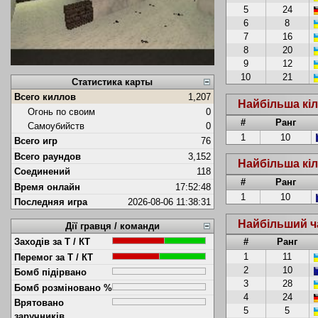
5
24
6
8
7
16
8
20
9
12
10
21
Статистика карты
Всего киллов
1,207
Найбільша кіл
Огонь по своим
0
#
Ранг
Самоубийств
0
1
10
Всего игр
76
Всего раундов
3,152
Найбільша кіл
Соединений
118
#
Ранг
Время онлайн
17:52:48
1
10
Последняя игра
2026-08-06 11:38:31
Найбільший ч
Дії гравця / команди
#
Ранг
Заходів за Т / КТ
1
11
Перемог за Т / КТ
2
10
Бомб підірвано
3
28
Бомб розміновано %
4
24
Врятовано
5
5
заручників