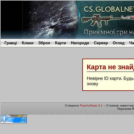
Гравці
Клани
Зброя
Карти
Нагороди
Сервер
Огляд
Ча
Карта не зна
Невірне ID карти. Буд
знову
Створено
PsychoStats 3.1
-- Сторінка завантаж
Переклав R