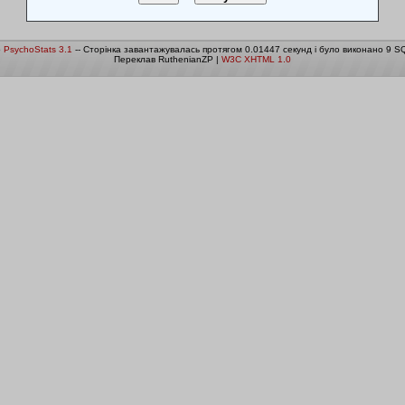
о
PsychoStats 3.1
-- Сторінка завантажувалась протягом 0.01447 секунд і було виконано 9 SQ
Переклав RuthenianZP |
W3C XHTML 1.0