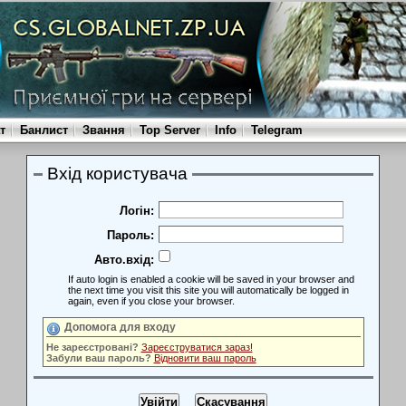
т
Банлист
Звання
Top Server
Info
Telegram
Вхід користувача
Логін:
Пароль:
Авто.вхід:
If auto login is enabled a cookie will be saved in your browser and
the next time you visit this site you will automatically be logged in
again, even if you close your browser.
Допомога для входу
Не зареєстровані?
Зареєструватися зараз!
Забули ваш пароль?
Відновити ваш пароль