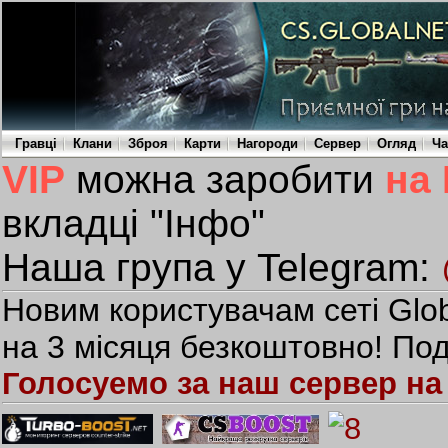
Гравці
Клани
Зброя
Карти
Нагороди
Сервер
Огляд
Ча
VIP
можна заробити
на
вкладці "Інфо"
Наша група у Telegram:
Новим користувачам сеті Glob
на 3 місяця безкоштовно! Под
Голосуемо за наш сервер на 