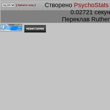
Створено
PsychoStats
[
Змінити тему
]
0.02721 секун
Переклав Ruthen