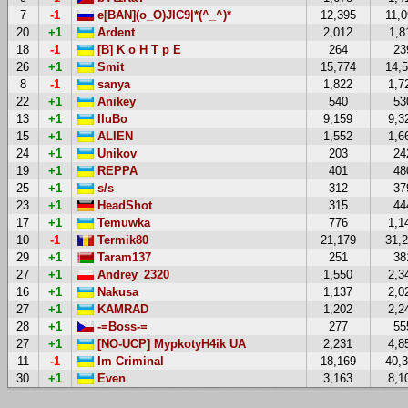
7
-1
e[BAN](o_O)JIC9|*(^_^)*
12,395
11,
20
+1
Ardent
2,012
1,8
18
-1
[B] K o H T p E
264
23
26
+1
Smit
15,774
14,
8
-1
sanya
1,822
1,7
22
+1
Anikey
540
53
13
+1
IIuBo
9,159
9,3
15
+1
ALIEN
1,552
1,6
24
+1
Unikov
203
24
19
+1
REPPA
401
48
25
+1
s/s
312
37
23
+1
HeadShot
315
44
17
+1
Temuwka
776
1,1
10
-1
Termik80
21,179
31,
29
+1
Taram137
251
38
27
+1
Andrey_2320
1,550
2,3
16
+1
Nakusa
1,137
2,0
27
+1
KAMRAD
1,202
2,2
28
+1
-=Boss-=
277
55
27
+1
[NO-UCP] MypkotyH4ik UA
2,231
4,8
11
-1
Im Criminal
18,169
40,
30
+1
Even
3,163
8,1