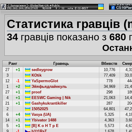
Статистика гравців (
34
гравців показано з
680
г
Остан
Ранг
Гравець
Вбивств
Смер
27
+1
sedleygrow
10,776
4,3
3
KOtik
77,409
33,
12
-1
YaSpermoGlot
778
44
1
+2
Эйяфьядлайекуль
34,969
21,
27
+1
proof
298
18
4
+1
EESWC Gaming | Nik
21,063
14,
21
+1
Gashykukrantikiller
287
20
2
15052025
64,801
47,
6
+4
Vasya (UA)
5,325
4,1
14
+1
Ybivator 1488
4,363
3,6
5
+1
[B] K o H T p E
5,573
4,6
9
-1
bYt1RaT
1,678
1,4