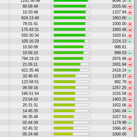
1251:50:46
9056.10
80:58:49
2025.66
10:20:48
1157.94
824:13:49
1863.80
78:01:41
1000.00
175:43:31
1950.48
550:30:34
1920.61
105:16:29
2224.13
10:50:08
998.61
10:56:10
999.03
794:19:15
2976.99
21:05:11
1931.94
421:35:46
2418.24
32:46:43
1228.37
123:58:51
992.78
06:59:16
1257.25
196:51:54
1016.58
23:54:43
1403.25
25:31:31
1932.06
14:45:35
1341.04
06:35:48
1027.53
02:44:34
1179.99
02:45:32
1066.40
05:24:48
1000.00