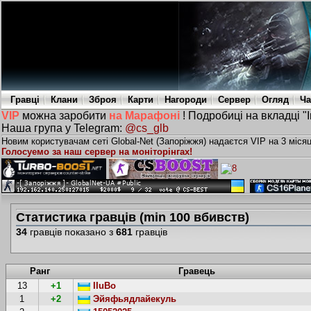
Гравці
Клани
Зброя
Карти
Нагороди
Сервер
Огляд
Ча
VIP
можна заробити
на Марафоні
! Подробиці на вкладці "
Наша група у Telegram:
@cs_glb
Новим користувачам сеті Global-Net (Запоріжжя) надаєтся VIP на 3 міся
Голосуемо за наш сервер на моніторінгах!
Статистика гравців (min 100 вбивств)
34
гравців показано з
681
гравців
Ранг
Гравець
13
+1
IIuBo
1
+2
Эйяфьядлайекуль