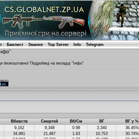
т
Банлист
Звання
Top Server
Info
Telegram
Інфо"
ця безкоштовно! Подробиці на вкладці "Інфо"
Вбивств
Смертей
Вб/См
ВГ
ВГ у %
9,162
9,348
0.98
3,340
36.45%
34,981
21,487
1.63
10,753
30.74%