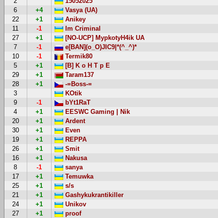
2
15052025
6
+4
Vasya (UA)
22
+1
Anikey
11
-1
Im Criminal
27
+1
[NO-UCP] MypkotyH4ik UA
7
-1
e[BAN](o_O)JIC9|*(^_^)*
10
-1
Termik80
5
+1
[B] K o H T p E
29
+1
Taram137
28
+1
-=Boss-=
3
KOtik
9
-1
bYt1RaT
4
+1
EESWC Gaming | Nik
20
+1
Ardent
30
+1
Even
19
+1
REPPA
26
+1
Smit
16
+1
Nakusa
8
-1
sanya
17
+1
Temuwka
25
+1
s/s
21
+1
Gashykukrantikiller
24
+1
Unikov
27
+1
proof