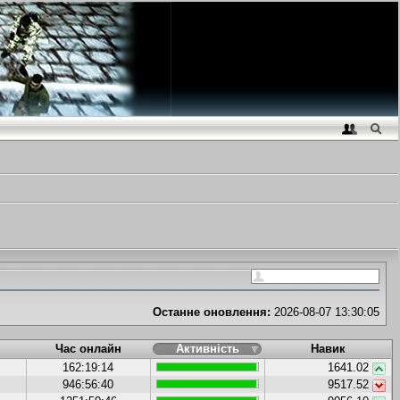
Останне оновлення:
2026-08-07 13:30:05
Час онлайн
Активність
Навик
162:19:14
1641.02
946:56:40
9517.52