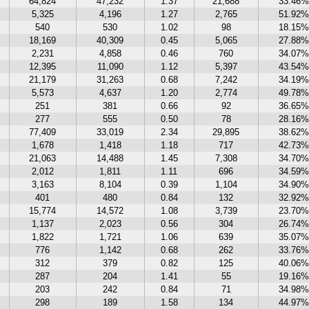
64,824
47,232
1.37
21,688
33.46%
5,325
4,196
1.27
2,765
51.92%
540
530
1.02
98
18.15%
18,169
40,309
0.45
5,065
27.88%
2,231
4,858
0.46
760
34.07%
12,395
11,090
1.12
5,397
43.54%
21,179
31,263
0.68
7,242
34.19%
5,573
4,637
1.20
2,774
49.78%
251
381
0.66
92
36.65%
277
555
0.50
78
28.16%
77,409
33,019
2.34
29,895
38.62%
1,678
1,418
1.18
717
42.73%
21,063
14,488
1.45
7,308
34.70%
2,012
1,811
1.11
696
34.59%
3,163
8,104
0.39
1,104
34.90%
401
480
0.84
132
32.92%
15,774
14,572
1.08
3,739
23.70%
1,137
2,023
0.56
304
26.74%
1,822
1,721
1.06
639
35.07%
776
1,142
0.68
262
33.76%
312
379
0.82
125
40.06%
287
204
1.41
55
19.16%
203
242
0.84
71
34.98%
298
189
1.58
134
44.97%