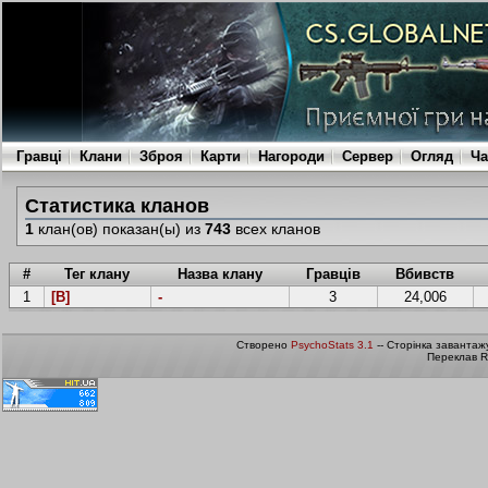
Гравці
Клани
Зброя
Карти
Нагороди
Сервер
Огляд
Ча
Статистика кланов
1
клан(ов) показан(ы) из
743
всех кланов
#
Тег клану
Назва клану
Гравців
Вбивств
1
[B]
-
3
24,006
Створено
PsychoStats 3.1
-- Сторінка завантаж
Переклав R