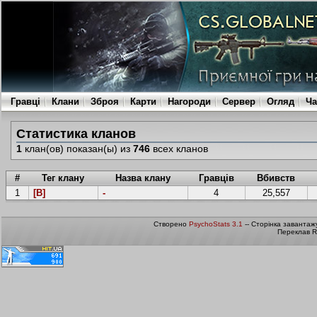
Гравці
Клани
Зброя
Карти
Нагороди
Сервер
Огляд
Ча
Статистика кланов
1
клан(ов) показан(ы) из
746
всех кланов
#
Тег клану
Назва клану
Гравців
Вбивств
1
[B]
-
4
25,557
Створено
PsychoStats 3.1
-- Сторінка завантаж
Переклав R