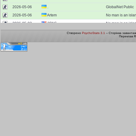
Створено
PsychoStats 3.1
-- Сторінка заванта
Переклав R