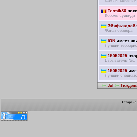
Самый полезный 
Termik80
поко
Король суицида
Эйяфьядлайе
Фанат сервера
ION
имеет на
Лучший террорис
15052025
взор
Взрыватель №1
15052025
имее
Лучший спецназ
Jul
Тиждень 
Створен