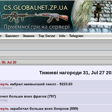
т
Банлист
Звання
Top Server
Info
Telegram
30; Jul 20
Тижневі нагороди 31, Jul 27 20
куль
набрал наивысший скилл - 9223.63
 сервере
чил больше всех фрагов (797)
ллер
куль
заработал больше всех бонусов (899)