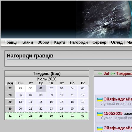
Гравці
Клани
Зброя
Карти
Нагороди
Сервер
Огляд
Ча
Нагороди гравців
Тиждень (Вид)
Jul
Тиждень 
Июль 2026
Нед
Пн
Вт
Ср
Чт
Пт
Сб
Вс
27
29
30
01
02
03
04
05
28
06
07
08
09
10
11
12
Эйяфьядлайе
29
13
14
15
16
17
18
19
Лучший игрок на
30
20
21
22
23
24
25
26
15052025
замо
31
27
28
29
30
31
01
02
Сумасшедший ки
Эйяфьядлайе