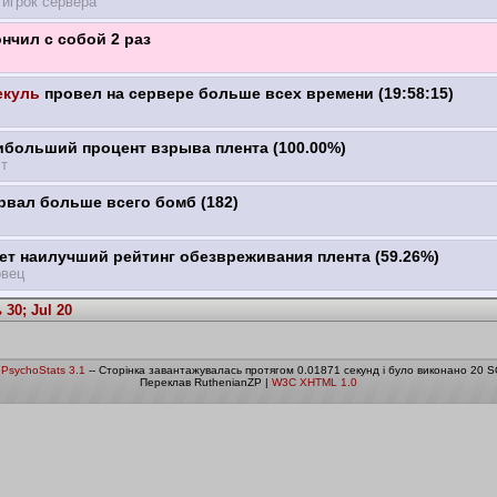
игрок сервера
нчил с собой 2 раз
куль
провел на сервере больше всех времени (19:58:15)
ибольший процент взрыва плента (100.00%)
т
вал больше всего бомб (182)
т наилучший рейтинг обезвреживания плента (59.26%)
овец
30; Jul 20
о
PsychoStats 3.1
-- Сторінка завантажувалась протягом 0.01871 секунд і було виконано 20 S
Переклав RuthenianZP |
W3C XHTML 1.0